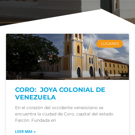
LUGARES
CORO: JOYA COLONIAL DE
VENEZUELA
En el corazón del occidente venezolano se
encuentra la ciudad de Coro, capital del estado
Falcón. Fundada en
LEER MAS »