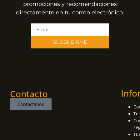
promociones y recomendaciones
directamente en tu correo electrónico.
SUSCRIBIRME
Info
Contacto
Contactanos
Co
Té
Con
se
Tu