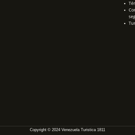
Té
Con
se
Tu
Copyright © 2024 Venezuela Turistica 1811