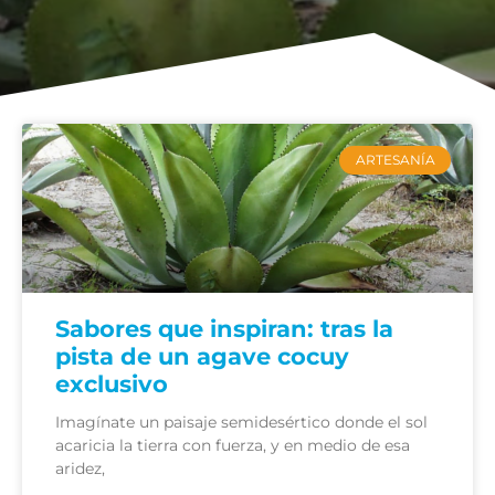
ARTESANÍA
Sabores que inspiran: tras la
pista de un agave cocuy
exclusivo
Imagínate un paisaje semidesértico donde el sol
acaricia la tierra con fuerza, y en medio de esa
aridez,