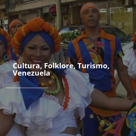
Cultura
,
Folklore
,
Turismo
,
Venezuela