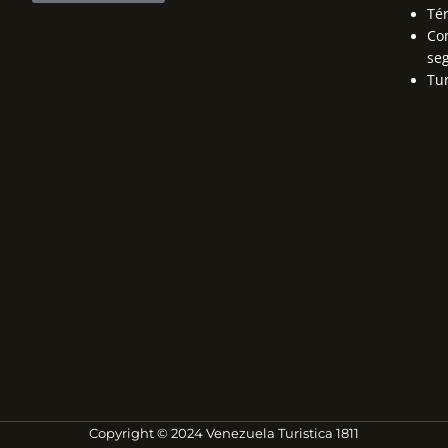
Té
Con
se
Tu
Copyright © 2024 Venezuela Turistica 1811